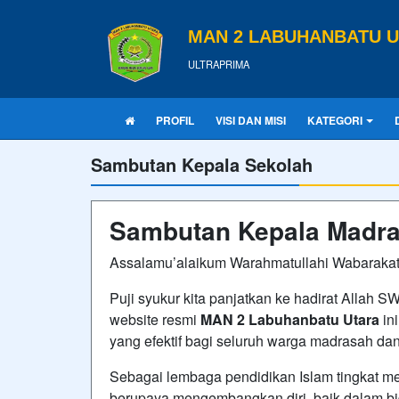
MAN 2 LABUHANBATU 
ULTRAPRIMA
PROFIL
VISI DAN MISI
KATEGORI
Sambutan Kepala Sekolah
Sambutan Kepala Madr
Assalamu’alaikum Warahmatullahi Wabarakat
Puji syukur kita panjatkan ke hadirat Allah 
website resmi
MAN 2 Labuhanbatu Utara
in
yang efektif bagi seluruh warga madrasah da
Sebagai lembaga pendidikan Islam tingkat m
berupaya mengembangkan diri, baik dalam b