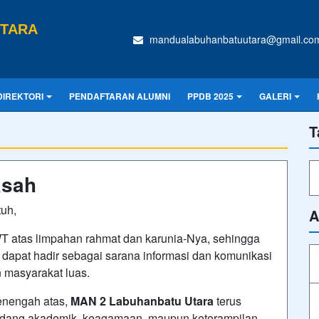
UTARA
mandualabuhanbatuutara@gmail.co
DIREKTORI
PENDAFTARAN ALUMNI
PPDB 2025
GALERI
T
asah
uh,
A
SWT atas limpahan rahmat dan karunia-Nya, sehingga
i dapat hadir sebagai sarana informasi dan komunikasi
n masyarakat luas.
enengah atas,
MAN 2 Labuhanbatu Utara
terus
idang akademik, keagamaan, maupun keterampilan,