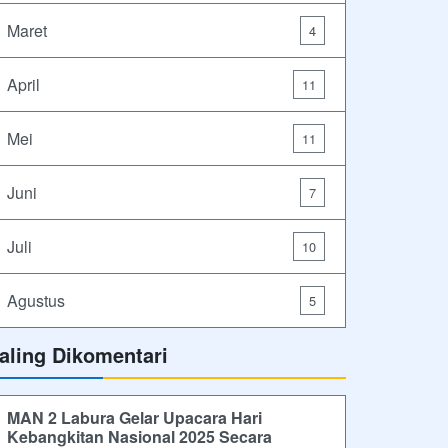
Maret
4
April
11
Mei
11
Juni
7
Juli
10
Agustus
5
aling Dikomentari
MAN 2 Labura Gelar Upacara Hari
Kebangkitan Nasional 2025 Secara